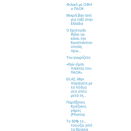
Φιλικό με ΟΦΗ
ο ΠΑΟΚ
Μικρά βαν αντί
για ταξί στην
Ελλάδα
Ο Ερντογάν
θέλει να
κάνει την
Κωνσταντινο
ύπολη
πρω...
Τον γνωρίζετε;
«Εγώ είμαι
παίκτης του
ΠΑΟΚ»
ΕΛ.ΑΣ: Μην
πηγαίνετε με
τα πόδια
στο σπίτι
μετά τη...
Παράξενος
Κινέζικος
γάμος
(Photos)
Το 80% τo…
τσούζει από
τα θρανία