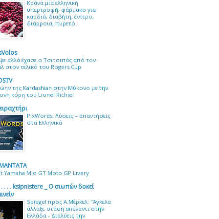
Κράνα μια ελληνική
υπερτροφή, φάρμακο για
καρδιά, διαβήτη, έντερο,
διάρροια, πυρετό.
Volos
ψε αλλά έχασε ο Τσιτσιπάς από τον
λ στον τελικό του Rogers Cup
OSTV
ώην της Kardashian στην Μύκονο με την
ονη κόρη του Lionel Richie!
ειραχτήρι
PixWords: Λύσεις – απαντήσεις
στα Ελληνικά
 MANTATA
it Yamaha Mio GT Moto GP Livery
 . . . . . . ksipnistere _ Ο σιωπών δοκεί
ινείν
Spiegel προς Α.Μέρκελ: "Άγκελα
άλλαξε στάση απέναντι στην
Ελλάδα - Διαλύεις την