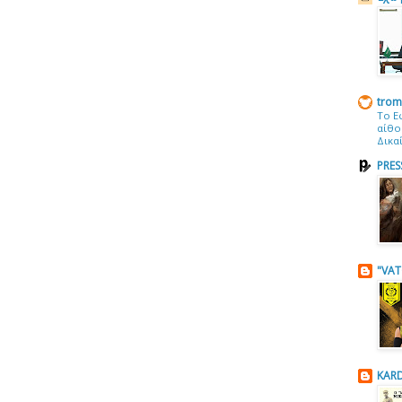
trom
Το Ε
αίθο
Δικα
PRES
"VAT
KARD