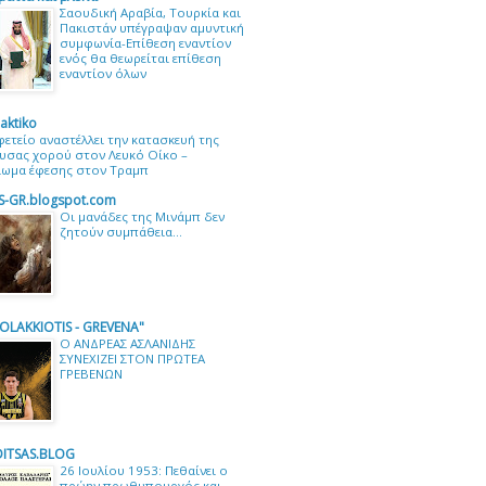
Σαουδική Αραβία, Τουρκία και
Πακιστάν υπέγραψαν αμυντική
συμφωνία-Επίθεση εναντίον
ενός θα θεωρείται επίθεση
εναντίον όλων
aktiko
φετείο αναστέλλει την κατασκευή της
υσας χορού στον Λευκό Οίκο –
ίωμα έφεσης στον Τραμπ
S-GR.blogspot.com
Οι μανάδες της Μινάμπ δεν
ζητούν συμπάθεια...
OLAKKIOTIS - GREVENA"
Ο ΑΝΔΡΕΑΣ ΑΣΛΑΝΙΔΗΣ
ΣΥΝΕΧΙΖΕΙ ΣΤΟΝ ΠΡΩΤΕΑ
ΓΡΕΒΕΝΩΝ
ITSAS.BLOG
26 Ιουλίου 1953: Πεθαίνει ο
πρώην πρωθυπουργός και