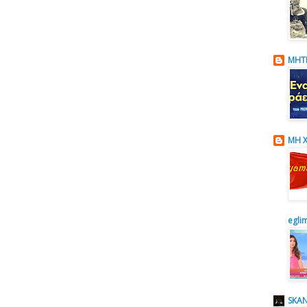
ΜΗΤ
ΜΗ Χ
egli
SKAN