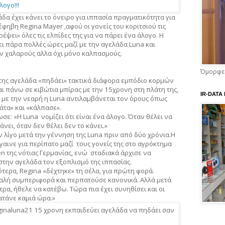
άδα έχει κάνει το όνειρο για ιππασία πραγματικότητα για
έφηβη Regina Mayer ,αφού οι γονείς του κοριτσιού τις
έψει» όλες τις ελπίδες της για να πάρει ένα άλογο. Η
ι πάρα πολλές ώρες μαζί με την αγελάδα Luna και
 χαλαρούς αλλα όχι μόνο καλπασμούς.
Όμορφες
της αγελάδα «πηδάει» τακτικά διάφορα εμπόδιο κορμών
ι πάνω σε κιβώτια μπίρας με την 15χρονη στη πλάτη της,
IR-DATA
με την νεαρή η Luna αντιλαμβάνεται τον όρους όπως
άτα» και «κάλπασε».
σε: «Η Luna νομίζει ότι είναι ένα άλογο. Όταν θέλει να
κάνει, όταν δεν θέλει δεν το κάνει.»
 λίγο μετά την γέννηση της Luna πριν από δύο χρόνια.Η
γαινε για περίπατο μαζί τους γονείς της στο αγρόκτημα
en της νότιας Γερμανίας, ενώ σταδιακά άρχισε να
στην αγελάδα τον εξοπλισμό της ιππασίας.
ότερα, Regina «δέχτηκε» τη σέλα, για πρώτη φορά.
καλή συμπεριφορά και περπατούσε κανονικά. Αλλά μετά
τρα, ήθελε να κατέβω. Τώρα πια έχει συνηθίσει και οι
ατάνε καμιά ώρα.»