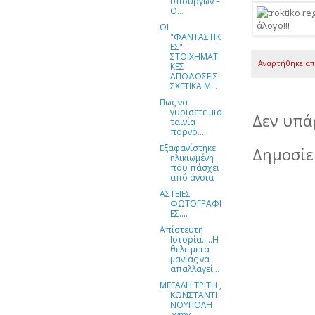
υπουργών –
Ο...
ΟΙ
"ΦΑΝΤΑΣΤΙΚ
ΕΣ"
ΣΤΟΙΧΗΜΑΤΙ
Αναρτήθηκε α
ΚΕΣ
ΑΠΟΔΟΣΕΙΣ
ΣΧΕΤΙΚΑ Μ...
Πως να
γυρισετε μια
Δεν υπά
ταινία
πορνό…
Εξαφανίστηκε
Δημοσίε
ηλικιωμένη
που πάσχει
από άνοια
ΑΣΤΕΙΕΣ
ΦΩΤΟΓΡΑΦΙ
ΕΣ....
Απίστευτη
Ιστορία…..Η
θελε μετά
μανίας να
απαλλαγεί...
ΜΕΓΑΛΗ ΤΡΙΤΗ ,
ΚΩΝΣΤΑΝΤΙ
ΝΟΥΠΟΛΗ
.wmv