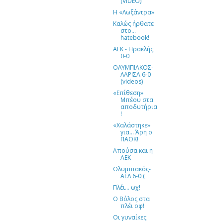
(VIDEO)
Η «Λωξάντρα»
Καλώς ήρθατε
στο…
hatebook!
ΑΕΚ - Ηρακλής
0-0
ΟΛΥΜΠΙΑΚΟΣ-
ΛΑΡΙΣΑ 6-0
(videos)
«Επίθεση»
Μπέου στα
αποδυτήρια
!
«Χαλάστηκε»
για… Άρη ο
ΠΑΟΚ!
Απούσα και η
ΑΕΚ
Ολυμπιακός-
ΑΕΛ 6-0 (
Πλέι… ωχ!
Ο Βόλος στα
πλέι οφ!
Οι γυναίκες