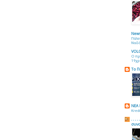
News
Πάλε
Ναδά
VOL
Ο πρ
19χρ
Το Π
NEA
Kred
. . .
συνα