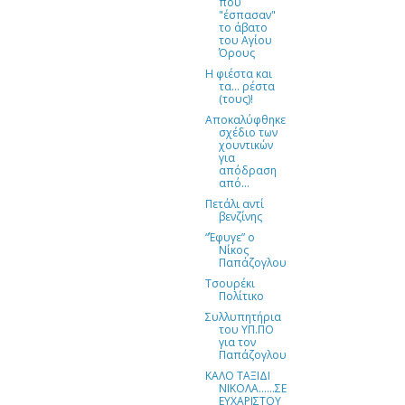
που
"έσπασαν"
το άβατο
του Αγίου
Όρους
Η φιέστα και
τα… ρέστα
(τους)!
Αποκαλύφθηκε
σχέδιο των
χουντικών
για
απόδραση
από...
Πετάλι αντί
βενζίνης
“Έφυγε” ο
Νίκος
Παπάζογλου
Τσουρέκι
Πολίτικο
Συλλυπητήρια
του ΥΠ.ΠΟ
για τον
Παπάζογλου
ΚΑΛΟ ΤΑΞΙΔΙ
ΝΙΚΟΛΑ......ΣΕ
ΕΥΧΑΡΙΣΤΟΥ