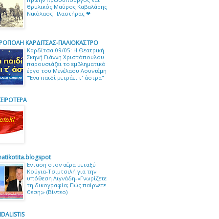
θρυλικός Μαύρος Καβαλάρης
Νικόλαος Πλαστήρας ❤
ΡΟΠΟΛΗ ΚΑΡΔΙΤΣΑΣ-ΠΑΛΙΟΚΑΣΤΡΟ
Καρδίτσα 09/05: Η Θεατρική
Σκηνή Γιάννη Χριστόπουλου
παρουσιάζει το εμβληματικό
έργο του Μενέλαου Λουντέμη
"Ένα παιδί μετράει τ' άστρα"
ΕΙΡΟΤΕΡΑ
matikotita.blogspot
Ενταση στον αέρα μεταξύ
Κούγια-Τσιμτσιλή για την
υπόθεση Λιγνάδη-«Γνωρίζετε
τη δικογραφία; Πώς παίρνετε
θέση;» (Βίντεο)
DALISTIS