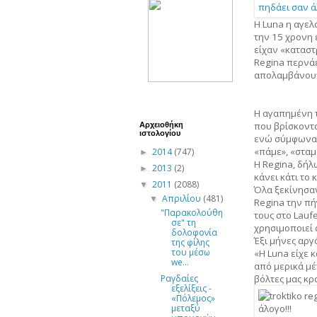
Η Luna η αγελ
την 15 χρονη 
είχαν «καταστρ
Regina περνάε
απολαμβάνουν
Η αγαπημένη 
που βρίσκοντα
Αρχειοθήκη
ιστολογίου
ενώ σύμφωνα 
«πάμε», «σταμ
2014
(747)
►
Η Regina, δήλω
2013
(2)
►
κάνει κάτι το 
2011
(2088)
▼
Όλα ξεκίνησαν
Απριλίου
(481)
▼
Regina την πή
"Παρακολούθη
τους στο Lauf
σε" τη
χρησιμοποιεί 
δολοφονία
Έξι μήνες αργ
της φίλης
του μέσω
«Η Luna είχε 
we...
από μερικά μέ
βόλτες μας κρ
Ραγδαίες
εξελίξεις -
«Πόλεμος»
μεταξύ