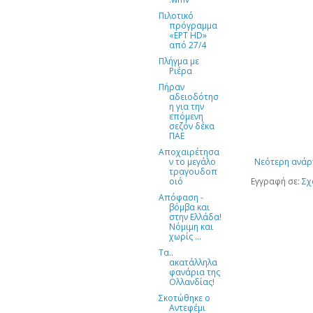
Πιλοτικό
πρόγραμμα
«ΕΡΤ HD»
από 27/4
Πλήγμα με
Ριέρα
Πήραν
αδειοδότησ
η για την
επόμενη
σεζόν δέκα
ΠΑΕ
Αποχαιρέτησα
ν το μεγάλο
Νεότερη ανάρ
τραγουδοπ
οιό
Εγγραφή σε:
Σχ
Απόφαση -
βόμβα και
στην Ελλάδα!
Νόμιμη και
χωρίς ...
Τα..
ακατάλληλα
φανάρια της
Ολλανδίας!
Σκοτώθηκε ο
Αντεφέμι